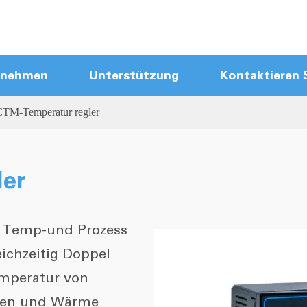
rnehmen
Unterstützung
Kontaktieren 
CTM-Temperatur regler
Heißläufer-Steuer module
Heißer Läufer Mainframes
Touchscreen-Heißläufer-Controller
er
Kompakter Heißläufer-Controller
Neue Ankunft Controller
d Temp-und Prozess
Heiß läufer kabel
Heiß läufer Zubehör
eichzeitig Doppel
mperatur von
gen und Wärme