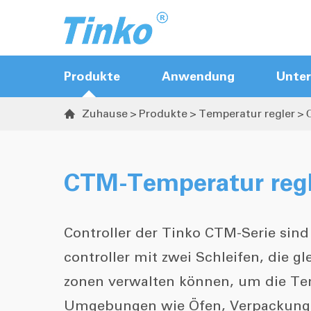
Produkte
Anwendung
Unte
Zuhause
Produkte
Temperatur regler

Heißläufer-Controller
Sequenz-Ventil-Gate-Controller
CTM-Temperatur regl
Temperatur regler
Temperatur & Feuchtigkeit
Controller der Tinko CTM-Serie sin
Transmitter
controller mit zwei Schleifen, die gl
zonen verwalten können, um die Te
Umgebungen wie Öfen, Verpackun