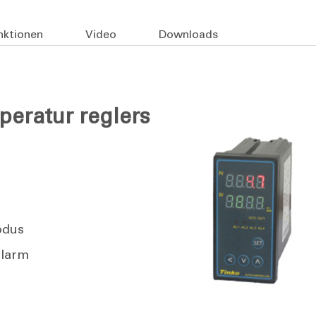
nktionen
Video
Downloads
eratur reglers
g
odus
alarm